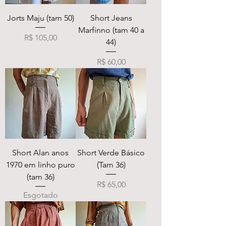
Jorts Maju (tam 50)
Short Jeans
Marfinno (tam 40 a
Preço
R$ 105,00
44)
Preço
R$ 60,00
Short Alan anos
Short Verde Básico
1970 em linho puro
(Tam 36)
(tam 36)
Preço
R$ 65,00
Esgotado