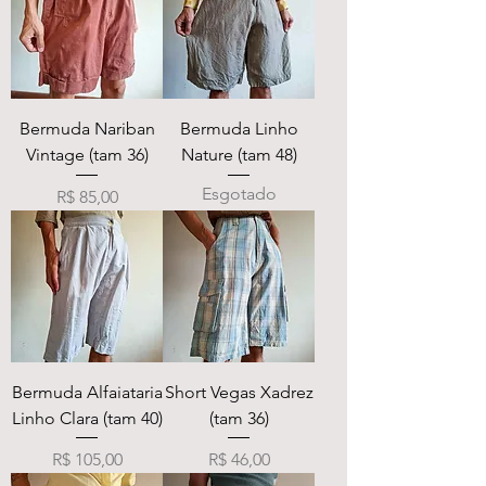
Bermuda Nariban
Bermuda Linho
Vintage (tam 36)
Nature (tam 48)
Esgotado
Preço
R$ 85,00
Bermuda Alfaiataria
Short Vegas Xadrez
Linho Clara (tam 40)
(tam 36)
Preço
Preço
R$ 105,00
R$ 46,00