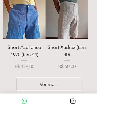
Short Azul anso
Short Xadrez (tam
1970 (tam 44)
40)
Preço
Preço
R$ 119,00
R$ 50,00
Ver mais
Loja Online
camisas
camisetas/pólos
calças