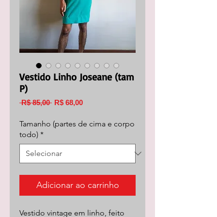
Vestido Linho Joseane (tam
P)
Preço
Preço
 R$ 85,00 
R$ 68,00
normal
promocional
Tamanho (partes de cima e corpo
todo)
*
Adicionar ao carrinho
Vestido vintage em linho, feito