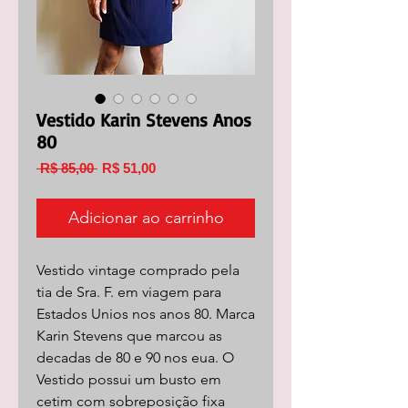
Vestido Karin Stevens Anos
80
Preço
Preço
 R$ 85,00 
R$ 51,00
normal
promocional
Adicionar ao carrinho
Vestido vintage comprado pela
tia de Sra. F. em viagem para
Estados Unios nos anos 80. Marca
Karin Stevens que marcou as
decadas de 80 e 90 nos eua. O
Vestido possui um busto em
cetim com sobreposição fixa