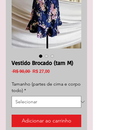
Vestido Brocado (tam M)
Preço
Preço
 R$ 90,00 
R$ 27,00
normal
promocional
Tamanho (partes de cima e corpo
todo)
*
Adicionar ao carrinho