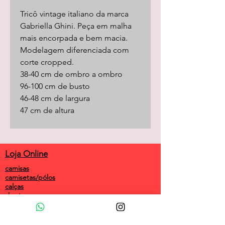
Tricô vintage italiano da marca
Gabriella Ghini. Peça em malha
mais encorpada e bem macia.
Modelagem diferenciada com
corte cropped.
38-40 cm de ombro a ombro
96-100 cm de busto
46-48 cm de largura
47 cm de altura
Loja Online
camisas
camisetas/pólos
calças
shorts
saias
vestidos