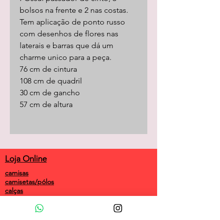
bolsos na frente e 2 nas costas.
Tem aplicação de ponto russo
com desenhos de flores nas
laterais e barras que dá um
charme unico para a peça.
76 cm de cintura
108 cm de quadril
30 cm de gancho
57 cm de altura
Loja Online
camisas
camisetas/pólos
calças
shorts
saias
vestidos