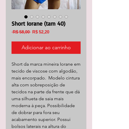
Short Iorane (tam 40)
Preço
Preço
 R$ 58,00 
R$ 52,20
normal
promocional
Adicionar ao carrinho
Short da marca mineira Iorane em
tecido de viscose com algodão,
mais encorpado. Modelo cintura
alta com sobreposição de
tecidos na parte da frente que dá
uma silhueta de saia mais
moderna à peça. Possibilidade
de dobrar para fora seu
acabamento superior. Possui
bolsos laterais na altura do