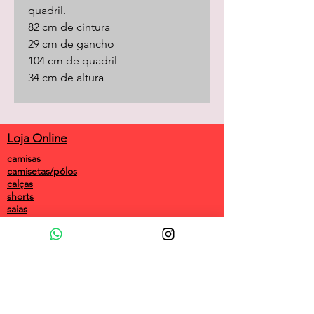
quadril.
82 cm de cintura
29 cm de gancho
104 cm de quadril
34 cm de altura
Loja Online
camisas
camisetas/pólos
calças
shorts
saias
vestidos
camisolas
macacões
frio
coletes
longos