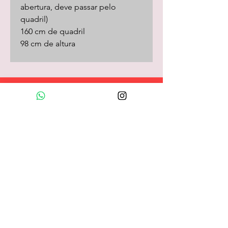
abertura, deve passar pelo
quadril)
160 cm de quadril
98 cm de altura
Loja Online
camisas
camisetas/pólos
calças
shorts
saias
vestidos
camisolas
macacões
frio
coletes
longos
acessórios
customizadas