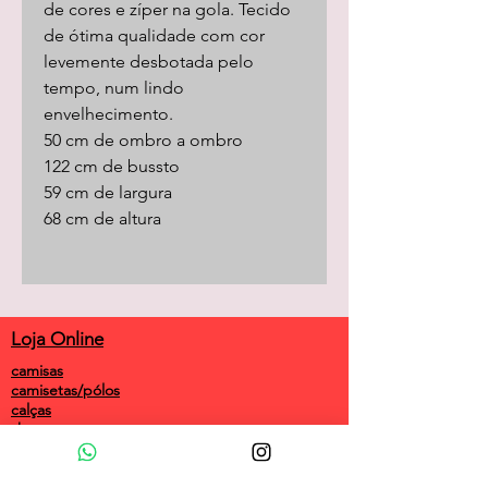
de cores e zíper na gola. Tecido
de ótima qualidade com cor
levemente desbotada pelo
tempo, num lindo
envelhecimento.
50 cm de ombro a ombro
122 cm de bussto
59 cm de largura
68 cm de altura
Loja Online
camisas
camisetas/pólos
calças
shorts
saias
vestidos