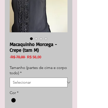
Macaquinho Morcega -
Crepe (tam M)
Preço
Preço
 R$ 70,00 
R$ 56,00
normal
promocional
Tamanho (partes de cima e corpo
todo)
*
Cor
*