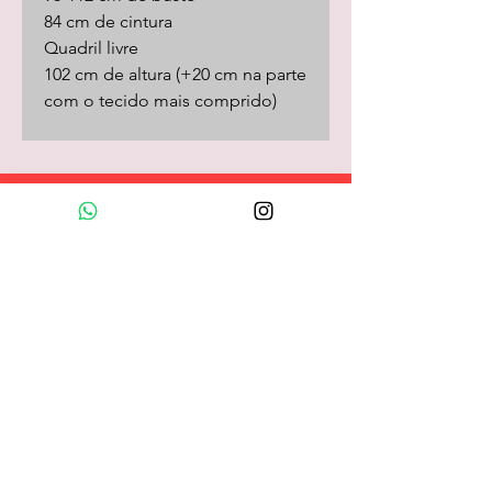
84 cm de cintura
Quadril livre
102 cm de altura (+20 cm na parte
com o tecido mais comprido)
Loja Online
camisas
camisetas/pólos
calças
shorts
saias
vestidos
camisolas
macacões
frio
coletes
longos
acessórios