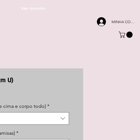
Vale-presente
MINHA CONTA
am U)
e cima e corpo todo)
*
amisas)
*