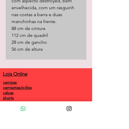
com aspecto destroyed, bem
envelhecida, com um rasguinh
nas costas a barra e duas
manchinhas na frente.
88 cm de cintura
112 cm de quadril
28 cm de gancho
56 cm de altura
Loja Online
camisas
camisetas/pólos
calças
shorts
saias
vestidos
camisolas
macacões