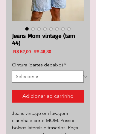
Jeans Mom vintage (tam
44)
Preço
Preço
 R$ 52,00 
R$ 46,80
normal
promocional
Cintura (partes debaixo)
*
Adicionar ao carrinho
Jeans vintage em lavagem
clarinha e corte MOM. Possui
bolsos laterais e traserios. Peça