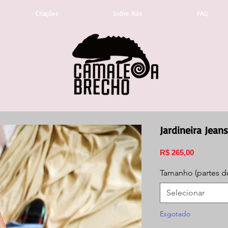
Criações
Sobre Nós
FAQ
Jardineira Jean
Preço
R$ 265,00
Tamanho (partes d
Selecionar
Esgotado