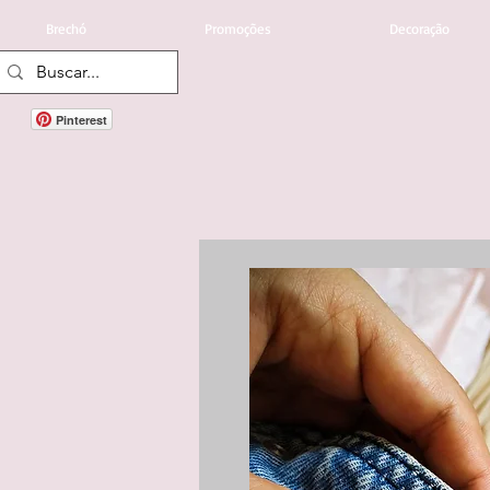
Brechó
Promoções
Decoração
Pinterest