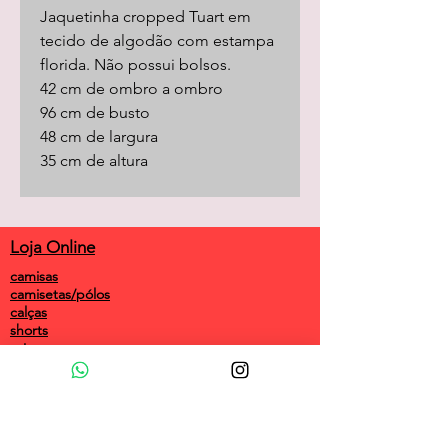
Jaquetinha cropped Tuart em
tecido de algodão com estampa
florida. Não possui bolsos.
42 cm de ombro a ombro
96 cm de busto
48 cm de largura
35 cm de altura
Loja Online
camisas
camisetas/pólos
calças
shorts
saias
vestidos
camisolas
macacões