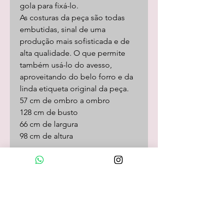
gola para fixá-lo.
As costuras da peça são todas
embutidas, sinal de uma
produção mais sofisticada e de
alta qualidade. O que permite
também usá-lo do avesso,
aproveitando do belo forro e da
linda etiqueta original da peça.
57 cm de ombro a ombro
128 cm de busto
66 cm de largura
98 cm de altura
Loja Online
camisas
camisetas/pólos
calças
shorts