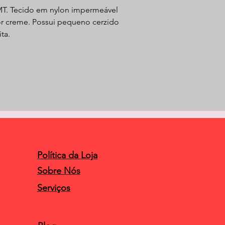
MT. Tecido em nylon impermeável
Cor creme. Possui pequeno cerzido
ta.
Política da Loja
Sobre Nós
Serviços