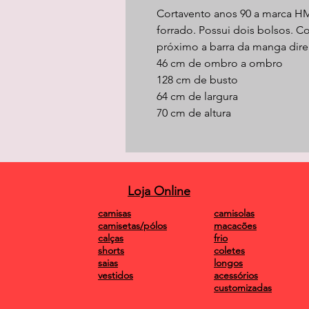
Cortavento anos 90 a marca H
forrado. Possui dois bolsos. 
próximo a barra da manga direi
46 cm de ombro a ombro
128 cm de busto
64 cm de largura
70 cm de altura
Loja Online
camisas
camisolas
camisetas/pólos
macacões
calças
frio
shorts
coletes
saias
longos
vestidos
acessórios
customizadas