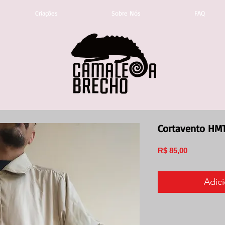
Criações
Sobre Nós
FAQ
Cortavento HMT
Preço
R$ 85,00
Adici