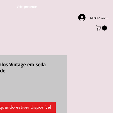
Vale-presente
MINHA CONTA
alos Vintage em seda
ade
quando estiver disponível