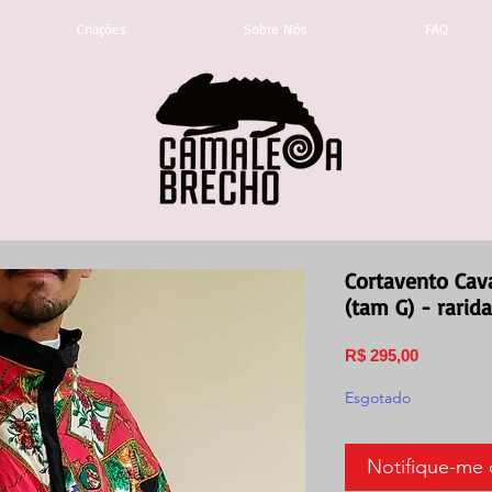
Criações
Sobre Nós
FAQ
Cortavento Cav
(tam G) - rarid
Preço
R$ 295,00
Esgotado
Notifique-me 