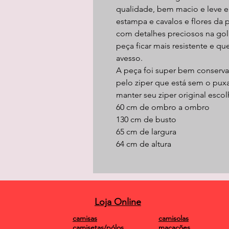
qualidade, bem macio e leve e t
estampa e cavalos e flores da 
com detalhes preciosos na gola
peça ficar mais resistente e qu
avesso.
A peça foi super bem conserva
pelo ziper que está sem o puxa
manter seu ziper original esco
60 cm de ombro a ombro
130 cm de busto
65 cm de largura
64 cm de altura
Loja Online
camisas
camisolas
camisetas/pólos
macacões