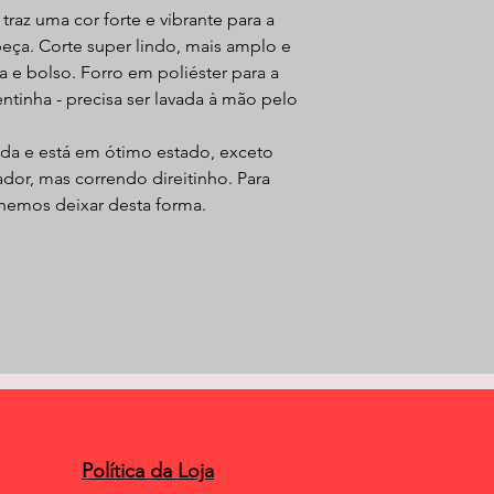
raz uma cor forte e vibrante para a
peça. Corte super lindo, mais amplo e
 e bolso. Forro em poliéster para a
entinha - precisa ser lavada à mão pelo
da e está em ótimo estado, exceto
dor, mas correndo direitinho. Para
lhemos deixar desta forma.
Política da Loja