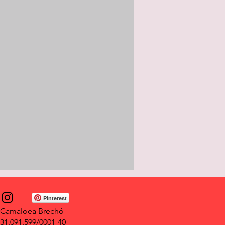
Pinterest
Camaloea Brechó
31.091.599/0001-40