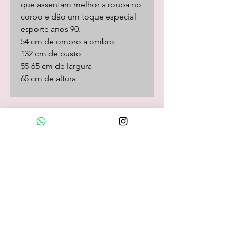
que assentam melhor a roupa no
corpo e dão um toque especial
esporte anos 90.
54 cm de ombro a ombro
132 cm de busto
55-65 cm de largura
65 cm de altura
Loja Online
camisas
camisetas/pólos
calças
shorts
saias
vestidos
camisolas
macacões
frio