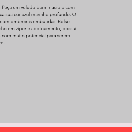
y. Peça em veludo bem macio e com
aca sua cor azul marinho profundo. O
o com ombreiras embutidas. Bolso
fecho em zíper e abotoamento, possui
as com muito potencial para serem
te.