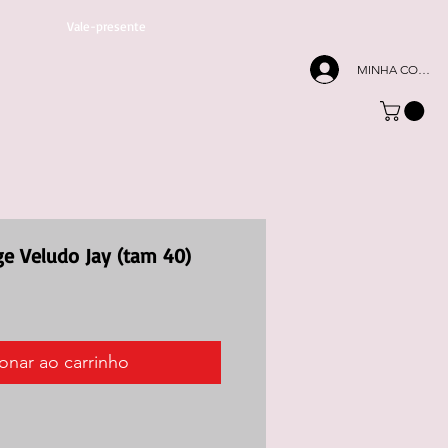
Vale-presente
MINHA CONTA
ge Veludo Jay (tam 40)
onar ao carrinho