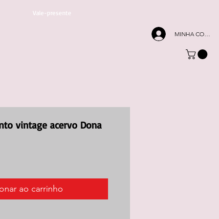
Vale-presente
MINHA CONTA
into vintage acervo Dona
onar ao carrinho