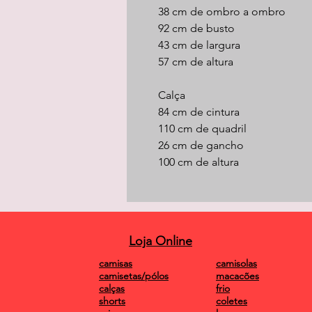
38 cm de ombro a ombro
92 cm de busto
43 cm de largura
57 cm de altura
Calça
84 cm de cintura
110 cm de quadril
26 cm de gancho
100 cm de altura
Loja Online
camisas
camisolas
camisetas/pólos
macacões
calças
frio
shorts
coletes