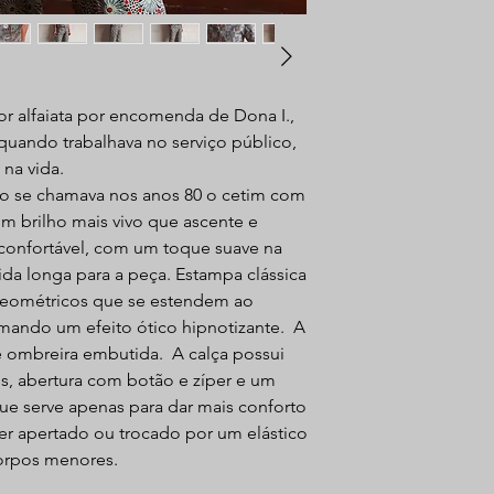
r alfaiata por encomenda de Dona I.,
uando trabalhava no serviço público,
na vida.
o se chamava nos anos 80 o cetim com
 brilho mais vivo que ascente e
 confortável, com um toque suave na
vida longa para a peça. Estampa clássica
geométricos que se estendem ao
ormando um efeito ótico hipnotizante. A
e ombreira embutida. A calça possui
s, abertura com botão e zíper e um
que serve apenas para dar mais conforto
er apertado ou trocado por um elástico
corpos menores.