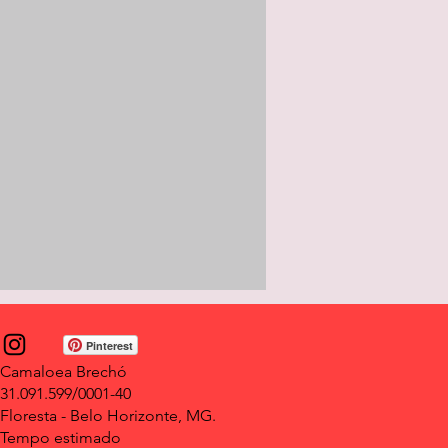
Pinterest
Camaloea Brechó
31.091.599/0001-40
Floresta - Belo Horizonte, MG.
Tempo estimado