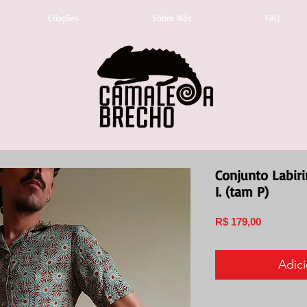
Criações
Sobre Nós
FAQ
Conjunto Labir
I. (tam P)
Preço
R$ 179,00
Adici