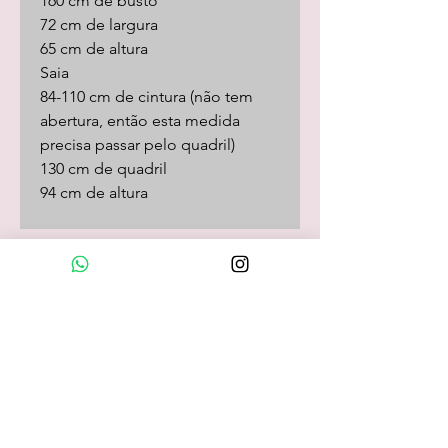
160 cm de busto
72 cm de largura
65 cm de altura
Saia
84-110 cm de cintura (não tem
abertura, então esta medida
precisa passar pelo quadril)
130 cm de quadril
94 cm de altura
Loja Online
camisas
camisetas/pólos
calças
shorts
saias
vestidos
camisolas