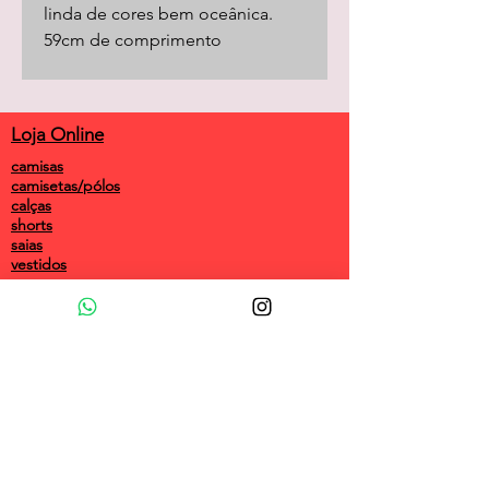
linda de cores bem oceânica.
59cm de comprimento
Loja Online
camisas
camisetas/pólos
calças
shorts
saias
vestidos
camisolas
macacões
frio
coletes
longos
acessórios
customizadas
Política da Loja