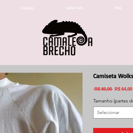
Criações
Sobre Nós
FAQ
Camiseta Wolk
Preço
 R$ 80,00 
R$ 64,00
normal
Tamanho (partes d
Selecionar