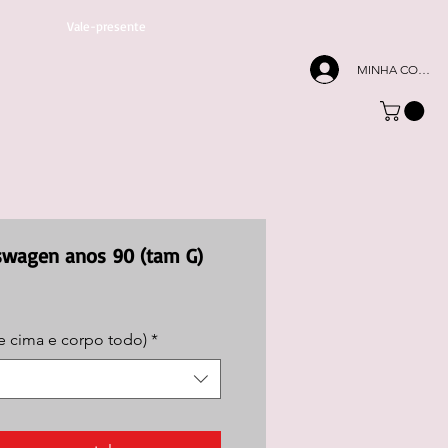
Vale-presente
MINHA CONTA
swagen anos 90 (tam G)
Preço
promocional
e cima e corpo todo)
*