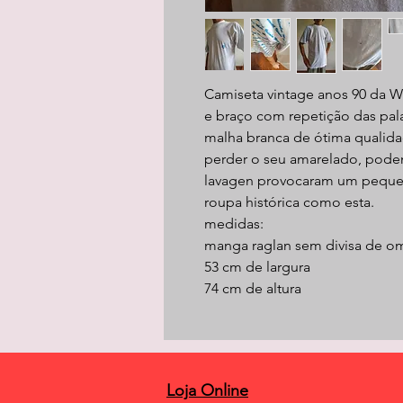
Camiseta vintage anos 90 da 
e braço com repetição das pala
malha branca de ótima qualida
perder o seu amarelado, podend
lavagen provocaram um peque
roupa histórica como esta.
medidas:
manga raglan sem divisa de o
53 cm de largura
74 cm de altura
Loja Online