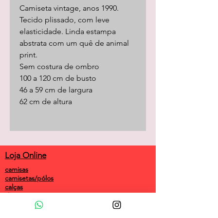
Camiseta vintage, anos 1990.
Tecido plissado, com leve
elasticidade. Linda estampa
abstrata com um quê de animal
print.
Sem costura de ombro
100 a 120 cm de busto
46 a 59 cm de largura
62 cm de altura
Loja Online
camisas
camisetas/pólos
calças
shorts
saias
vestidos