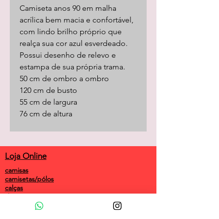
Camiseta anos 90 em malha
acrílica bem macia e confortável,
com lindo brilho próprio que
realça sua cor azul esverdeado.
Possui desenho de relevo e
estampa de sua própria trama.
50 cm de ombro a ombro
120 cm de busto
55 cm de largura
76 cm de altura
Loja Online
camisas
camisetas/pólos
calças
shorts
saias
vestidos