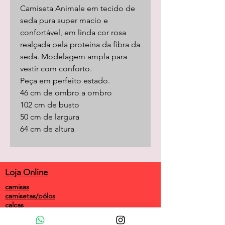
Camiseta Animale em tecido de
seda pura super macio e
confortável, em linda cor rosa
realçada pela proteína da fibra da
seda. Modelagem ampla para
vestir com conforto.
Peça em perfeito estado.
46 cm de ombro a ombro
102 cm de busto
50 cm de largura
64 cm de altura
Loja Online
camisas
camisetas/pólos
calças
shorts
saias