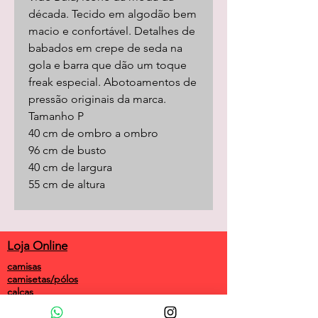
década. Tecido em algodão bem
macio e confortável. Detalhes de
babados em crepe de seda na
gola e barra que dão um toque
freak especial. Abotoamentos de
pressão originais da marca.
Tamanho P
40 cm de ombro a ombro
96 cm de busto
40 cm de largura
55 cm de altura
Loja Online
camisas
camisetas/pólos
calças
shorts
saias