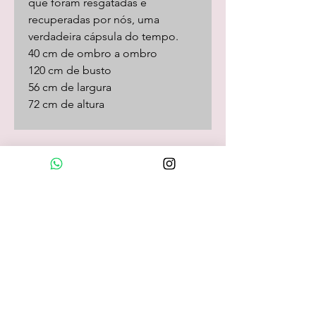
que foram resgatadas e
recuperadas por nós, uma
verdadeira cápsula do tempo.
40 cm de ombro a ombro
120 cm de busto
56 cm de largura
72 cm de altura
Loja Online
camisas
camisetas/pólos
calças
shorts
saias
vestidos
camisolas
macacões
frio