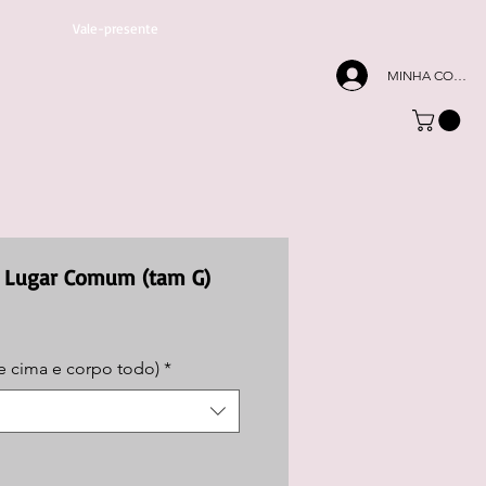
Vale-presente
MINHA CONTA
e Lugar Comum (tam G)
e cima e corpo todo)
*