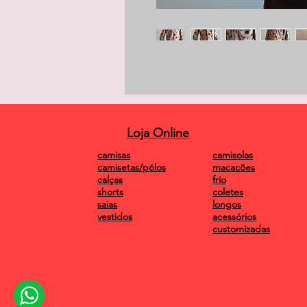
Loja Online
camisas
camisolas
camisetas/pólos
macacões
calças
frio
shorts
coletes
saias
longos
vestidos
acessórios
customizadas