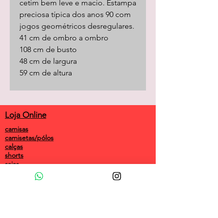
cetim bem leve e macio. Estampa
preciosa típica dos anos 90 com
jogos geométricos desregulares.
41 cm de ombro a ombro
108 cm de busto
48 cm de largura
59 cm de altura
Loja Online
camisas
camisetas/pólos
calças
shorts
saias
vestidos
camisolas
macacões
frio