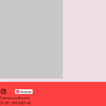
Pinterest
Camaloea Brechó
31.091.599/0001-40