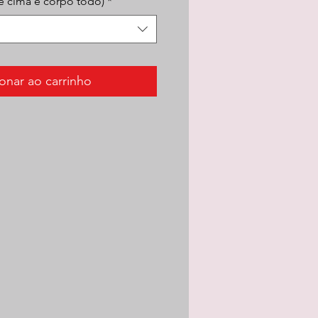
e cima e corpo todo)
*
onar ao carrinho