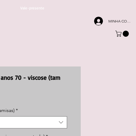
Vale-presente
MINHA CONTA
anos 70 - viscose (tam
Preço
promocional
amisas)
*