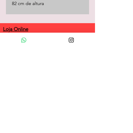
82 cm de altura
Loja Online
camisas
camisetas/pólos
calças
shorts
saias
vestidos
camisolas
macacões
frio
coletes
longos
acessórios
customizadas
Política da Loja