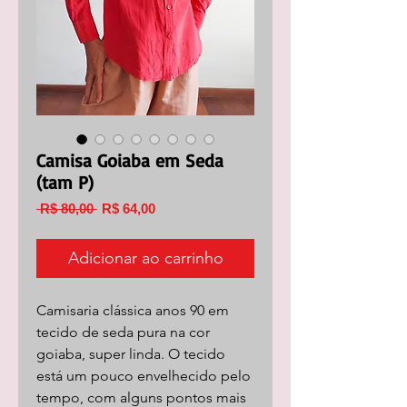
Camisa Goiaba em Seda
(tam P)
Preço
Preço
 R$ 80,00 
R$ 64,00
normal
promocional
Adicionar ao carrinho
Camisaria clássica anos 90 em
tecido de seda pura na cor
goiaba, super linda. O tecido
está um pouco envelhecido pelo
tempo, com alguns pontos mais