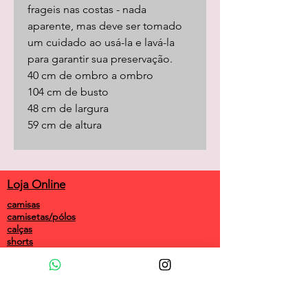
frageis nas costas - nada
aparente, mas deve ser tomado
um cuidado ao usá-la e lavá-la
para garantir sua preservação.
40 cm de ombro a ombro
104 cm de busto
48 cm de largura
59 cm de altura
Loja Online
camisas
camisetas/pólos
calças
shorts
saias
vestidos
camisolas