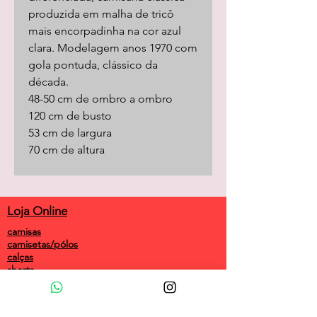
produzida em malha de tricô
mais encorpadinha na cor azul
clara. Modelagem anos 1970 com
gola pontuda, clássico da
década.
48-50 cm de ombro a ombro
120 cm de busto
53 cm de largura
70 cm de altura
Loja Online
camisas
camisetas/pólos
calças
shorts
saias
vestidos