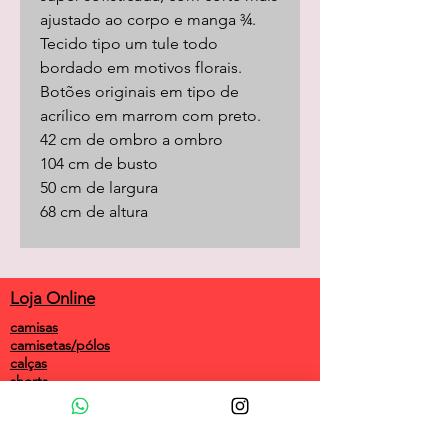
ajustado ao corpo e manga ¾.
Tecido tipo um tule todo
bordado em motivos florais.
Botões originais em tipo de
acrílico em marrom com preto.
42 cm de ombro a ombro
104 cm de busto
50 cm de largura
68 cm de altura
Loja Online
camisas
camisetas/pólos
calças
shorts
saias
vestidos