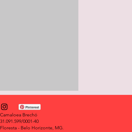
Pinterest
Camaloea Brechó
31.091.599/0001-40
Floresta - Belo Horizonte, MG.