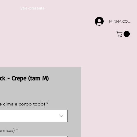
Vale-presente
MINHA CONTA
ck - Crepe (tam M)
Preço
promocional
e cima e corpo todo)
*
amisas)
*