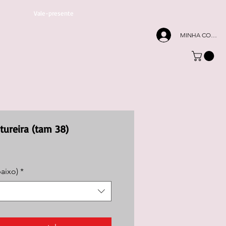
Vale-presente
MINHA CONTA
tureira (tam 38)
baixo)
*