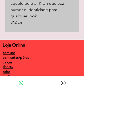
aquele belo ar Kitsh que traz
humor e identidade para
qualquer look.
3*2 cm
Loja Online
camisas
camisetas/pólos
calças
shorts
saias
vestidos
camisolas
macacões
frio
coletes
longos
acessórios
customizadas