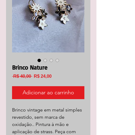
Brinco Nature
Preço
Preço
 R$ 40,00 
R$ 24,00
normal
promocional
Adicionar ao carrinho
Brinco vintage em metal simples
revestido, sem marca de
oxidação.. Pintura à mão e
aplicação de strass. Peça com