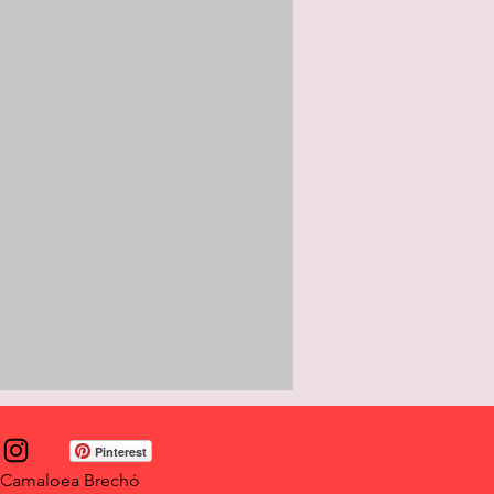
Pinterest
Camaloea Brechó