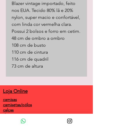
Blazer vintage importado, feito
nos EUA. Tecido 80% lã e 20%
nylon, super macio e confortável,
com linda cor vermelha clara.
Possui 2 bolsos e forro em cetim.
48 cm de ombro a ombro
108 cm de busto
110 cm de cintura
116 cm de quadril
73 cm de altura
Loja Online
camisas
camisetas/pólos
calças
shorts
saias
vestidos