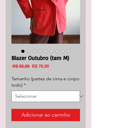
Blazer Outubro (tam M)
Preço
Preço
 R$ 95,00 
R$ 76,00
normal
promocional
Tamanho (partes de cima e corpo
todo)
*
Adicionar ao carrinho