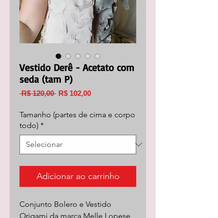
Vestido Derê - Acetato com
seda (tam P)
Preço
Preço
 R$ 120,00 
R$ 102,00
normal
promocional
Tamanho (partes de cima e corpo
todo)
*
Adicionar ao carrinho
Conjunto Bolero e Vestido
Origami da marca Melle Lopese