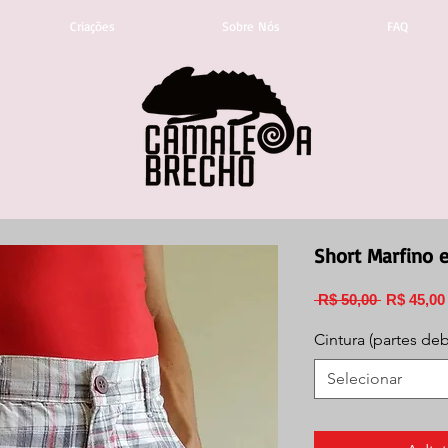
Criações
Sobre Nós
FAQ
Short Marfino 
Preço
 R$ 50,00 
R$ 45,00
normal
Cintura (partes de
Selecionar