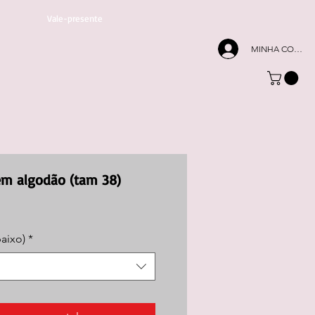
Vale-presente
MINHA CONTA
em algodão (tam 38)
Preço
promocional
baixo)
*