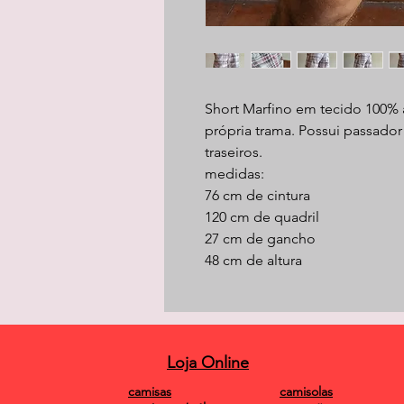
Short Marfino em tecido 100%
própria trama. Possui passador 
traseiros.
medidas:
76 cm de cintura
120 cm de quadril
27 cm de gancho
48 cm de altura
Loja Online
camisas
camisolas