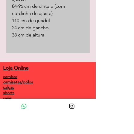
84-96 cm de cintura (com
cordinha de ajuste)
110 cm de quadril
24 cm de gancho
38 cm de altura
Loja Online
camisas
camisetas/pólos
calças
shorts
saias
vestidos
camisolas
macacões
frio
coletes