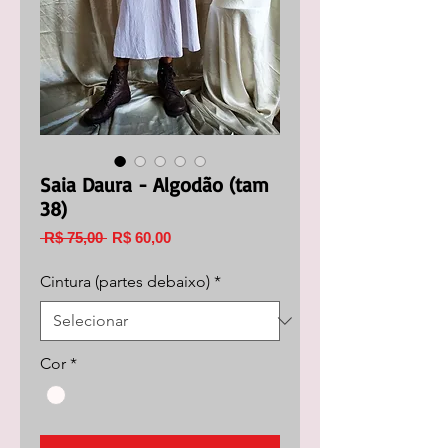
Saia Daura - Algodão (tam
38)
Preço
Preço
 R$ 75,00 
R$ 60,00
normal
promocional
Cintura (partes debaixo)
*
Cor
*