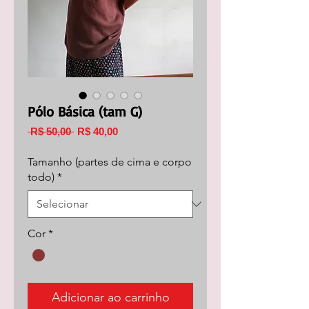
Pólo Básica (tam G)
Preço
Preço
 R$ 50,00 
R$ 40,00
normal
promocional
Tamanho (partes de cima e corpo
todo)
*
Cor
*
Adicionar ao carrinho