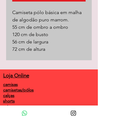
Camiseta pólo básica em malha
de algodão puro marrom.
55 cm de ombro a ombro
120 cm de busto
56 cm de largura
72 cm de altura
Loja Online
camisas
camisetas/pólos
calças
shorts
saias
vestidos
camisolas
macacões