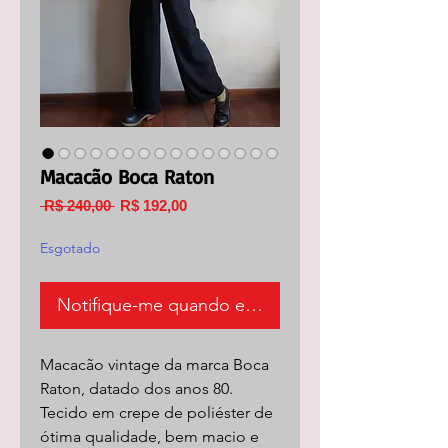
Macacão Boca Raton
Preço
Preço
 R$ 240,00 
R$ 192,00
normal
promocional
Esgotado
Notifique-me quando estiver disponível
Macacão vintage da marca Boca
Raton, datado dos anos 80.
Tecido em crepe de poliéster de
ótima qualidade, bem macio e