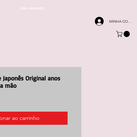
Vale-presente
MINHA CONTA
 Japonês Original anos
 a mão
onar ao carrinho