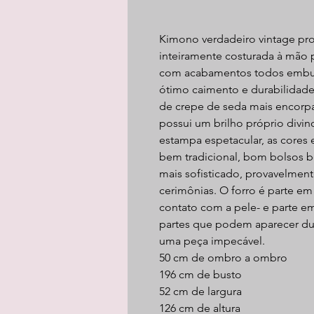
Kimono verdadeiro vintage pr
inteiramente costurada à mão po
com acabamentos todos embut
ótimo caimento e durabilidade
de crepe de seda mais encorp
possui um brilho próprio divi
estampa espetacular, as cores 
bem tradicional, bom bolsos 
mais sofisticado, provavelmen
cerimônias. O forro é parte e
contato com a pele- e parte em
partes que podem aparecer dur
uma peça impecável.
50 cm de ombro a ombro
196 cm de busto
52 cm de largura
126 cm de altura