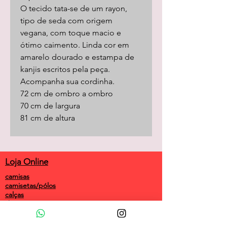
O tecido tata-se de um rayon,
tipo de seda com origem
vegana, com toque macio e
ótimo caimento. Linda cor em
amarelo dourado e estampa de
kanjis escritos pela peça.
Acompanha sua cordinha.
72 cm de ombro a ombro
70 cm de largura
81 cm de altura
Loja Online
camisas
camisetas/pólos
calças
shorts
saias
vestidos